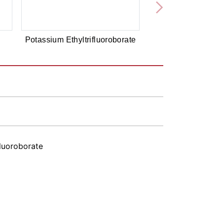
Potassium Ethyltrifluoroborate
fluoroborate