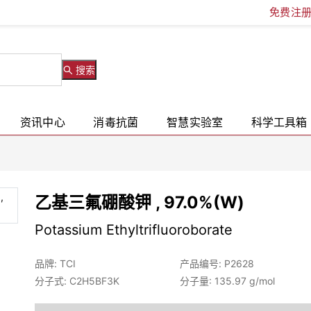
免费注
搜索
资讯中心
消毒抗菌
智慧实验室
科学工具箱
乙基三氟硼酸钾 , 97.0%(W)
Potassium Ethyltrifluoroborate
品牌: TCI
产品编号: P2628
分子式: C2H5BF3K
分子量: 135.97 g/mol