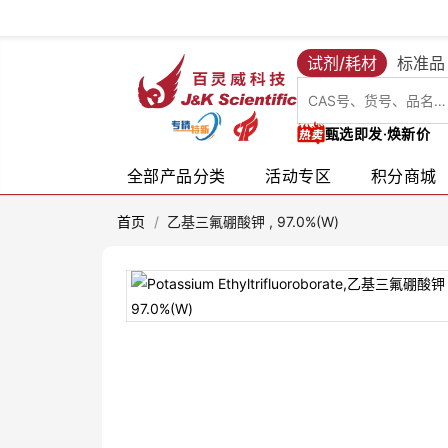
试剂/耗材
标准品
甄选即发·焕新价
全部产品分类
活动专区
积分商城
首页
/
乙基三氟硼酸钾 , 97.0%(W)