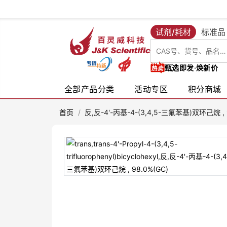
试剂/耗材
标准品
甄选即发·焕新价
全部产品分类
活动专区
积分商城
首页
/
反,反-4'-丙基-4-(3,4,5-三氟苯基)双环己烷 , 