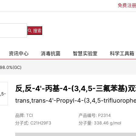
免费注
搜索
资讯中心
消毒抗菌
智慧实验室
科学工具箱
98.0%(GC)
反,反-4'-丙基-4-(3,4,5-三氟苯基)双
trans,trans-4'-Propyl-4-(3,4,5-trifluoroph
品牌: TCI
产品编号: P2314
分子式: C21H29F3
分子量: 338.46 g/mol