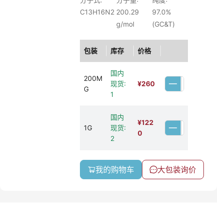
C13H16N2
200.29
97.0%
g/mol
(GC&T)
包装
库存
价格
国内
200M
现货:
¥
260
G
1
国内
¥
122
1G
现货:
0
2
我的购物车
大包装询价