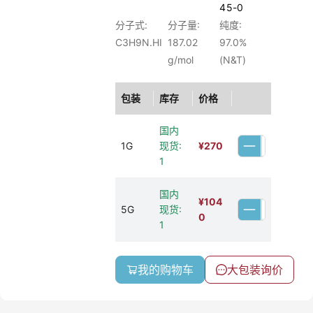
45-0
分子式:
分子量:
纯度:
C3H9N.HI
187.02
97.0%
g/mol
(N&T)
包装
库存
价格
国内
1G
现货:
¥
270
1
国内
¥
104
5G
现货:
0
1
我的购物车
大包装询价