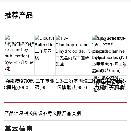
推荐产品
十一氟己胺,97.0%
浴铜灵 (升华
二丁基亚
1,3-二氨基丙烷二
N,N-二甲基-1,3-
聚四氟乙烯磁
(GC&T)
提纯),99.0%
砜,96.0%
氢碘酸盐,98.0%
力搅拌子,圆柱
二胺二氢碘酸
(LC&T)
(GC)
(QNMR)
型,带轴环,B100
盐,97.0%(T)
(5mm*10mm）,
5支/盒
产品信息
相关阅读
参考文献
产品类别
基本信息