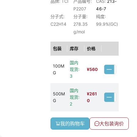
品牌: TCI
产品编号:
CAS:
213-
P2207
46-7
分子式:
分子量:
纯度:
C22H14
278.35
99.9%(GC)
g/mol
包装
库存
价格
国内
100M
现货:
¥
560
G
3
国内
500M
¥
261
现货:
G
0
2
我的购物车
大包装询价