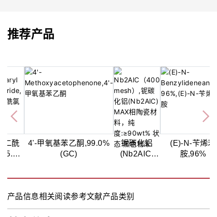
推荐产品
,
戊二酰
4'-甲氧基苯乙酮,99.0%
铌碳化铝
(E)-N-苄烯苯
,95.0%
(GC)
(Nb2AlC)
胺,96%
酮
GC&T)
MAX相陶瓷
材料，纯
度:≥90wt%
产品信息
相关阅读
参考文献
产品类别
状态:黑色粉
末,纯