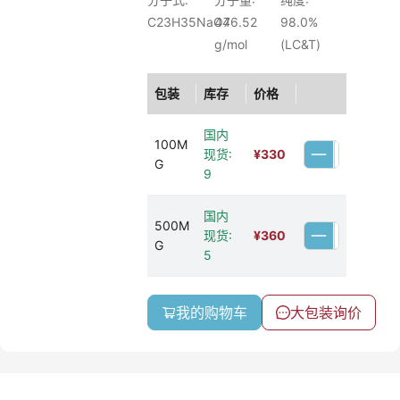
C23H35NaO7
446.52
98.0%
g/mol
(LC&T)
包装
库存
价格
国内
100M
现货:
¥
330
G
9
国内
500M
现货:
¥
360
G
5
我的购物车
大包装询价