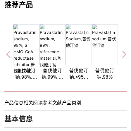
推荐产品
普伐他汀
普伐他汀
普伐他汀
普伐他汀
钠,98%,一
钠,99%,标
钠,>95%
钠,98%
种HMG-
准物质
(HPLC)
CoA还原酶
抑制剂
产品信息
相关阅读
参考文献
产品类别
基本信息