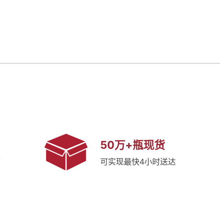
50万+瓶现货
质
可实现最快4小时送达