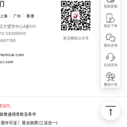
们
智能客服
上海
|
广州
|
香港
区大望京中心A座501
微信下单
10 59309000
关注微信公众号
6667788
微信咨询
chemical.com
sci.com
在线咨询
春树计划
或治疗。
销售通用条款及条件
经营许可证
|
营业执照(三证合一)