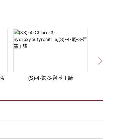
0%
(S)-4-氯-3-羟基丁腈