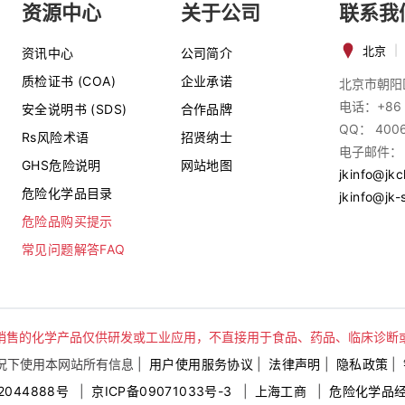
资源中心
关于公司
联系我
北京
|
资讯中心
公司简介
质检证书 (COA)
企业承诺
北京市朝阳
电话：+86 
安全说明书 (SDS)
合作品牌
QQ： 400
Rs风险术语
招贤纳士
电子邮件：
GHS危险说明
网站地图
jkinfo@jk
危险化学品目录
jkinfo@jk-
危险品购买提示
常见问题解答FAQ
销售的化学产品仅供研发或工业应用，不直接用于食品、药品、临床诊断
下使用本网站所有信息 |
用户使用服务协议
|
法律声明
|
隐私政策
|
2044888号
|
京ICP备09071033号-3
|
上海工商
|
危险化学品