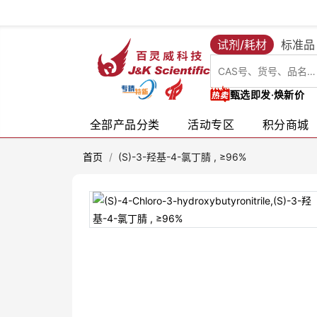
试剂/耗材
标准品
甄选即发·焕新价
全部产品分类
活动专区
积分商城
首页
/
(S)-3-羟基-4-氯丁腈 , ≥96%