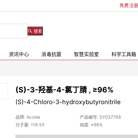
免费注
搜索
资讯中心
消毒抗菌
智慧实验室
科学工具箱
(S)-3-羟基-4-氯丁腈 , ≥96%
(S)-4-Chloro-3-hydroxybutyronitrile
品牌: Accela
产品编号: SY037768
分子量: 119.55
纯度: ≥96%