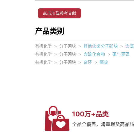
点击加载参考文献
产品类别
有机化学
>
分子砌块
>
其他含卤分子砌块
>
含
有机化学
>
分子砌块
>
含硫化合物
>
砜与亚砜
有机化学
>
分子砌块
>
杂环
>
嘧啶
100万+品类
全品全覆盖，海量现货高品