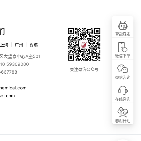
们
智能客服
上海
|
广州
|
香港
区大望京中心A座501
微信下单
10 59309000
关注微信公众号
6667788
微信咨询
chemical.com
sci.com
在线咨询
春树计划