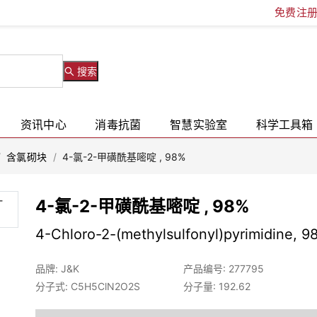
免费注
搜索
资讯中心
消毒抗菌
智慧实验室
科学工具箱
/
含氯砌块
/
4-氯-2-甲磺酰基嘧啶 , 98%
4-氯-2-甲磺酰基嘧啶 , 98%
4-Chloro-2-(methylsulfonyl)pyrimidine, 9
品牌: J&K
产品编号: 277795
分子式: C5H5ClN2O2S
分子量: 192.62