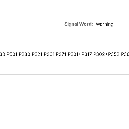
Signal Word
Warning
30 P501 P280 P321 P261 P271 P301+P317 P302+P352 P