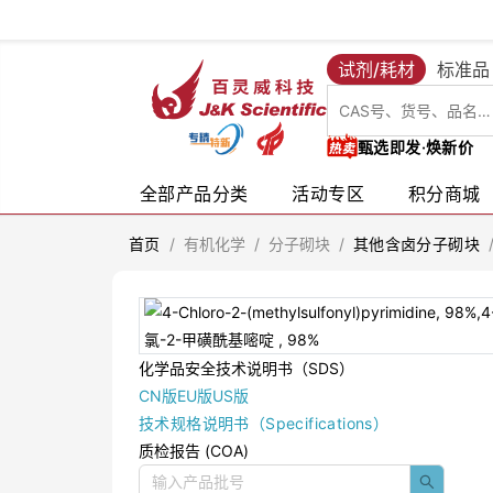
试剂/耗材
标准品
甄选即发·焕新价
全部产品分类
活动专区
积分商城
首页
/
有机化学
/
分子砌块
/
其他含卤分子砌块
化学品安全技术说明书（SDS）
CN版
EU版
US版
技术规格说明书（Specifications）
质检报告 (COA)