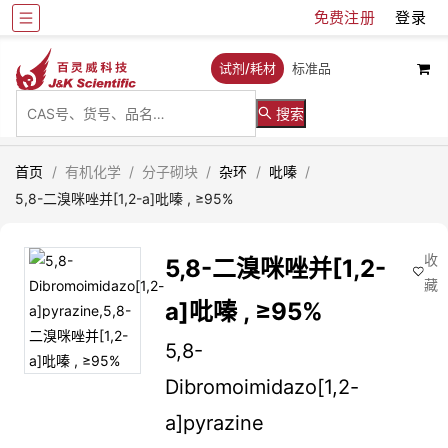
免费注册
登录
试剂/耗材
标准品
搜索
首页
/
有机化学
/
分子砌块
/
杂环
/
吡嗪
/
5,8-二溴咪唑并[1,2-a]吡嗪 , ≥95%
收
5,8-二溴咪唑并[1,2-
藏
a]吡嗪 , ≥95%
5,8-
Dibromoimidazo[1,2-
a]pyrazine