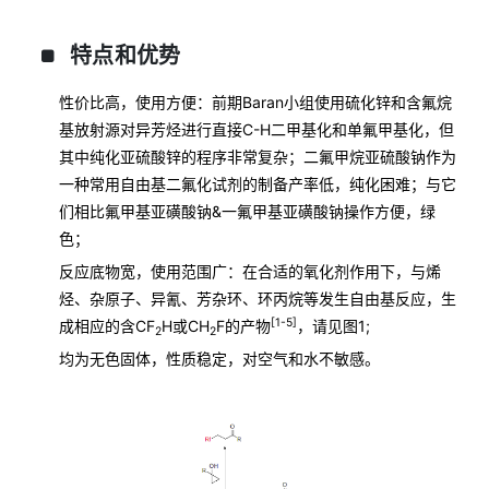
特点和优势
性价比高，使用方便：前期Baran小组使用硫化锌和含氟烷
基放射源对异芳烃进行直接C-H二甲基化和单氟甲基化，但
其中纯化亚硫酸锌的程序非常复杂；二氟甲烷亚硫酸钠作为
一种常用自由基二氟化试剂的制备产率低，纯化困难；与它
们相比氟甲基亚磺酸钠&一氟甲基亚磺酸钠操作方便，绿
色；
反应底物宽，使用范围广：在合适的氧化剂作用下，与烯
烃、杂原子、异氰、芳杂环、环丙烷等发生自由基反应，生
[1-5]
成相应的含CF
H或CH
F的产物
，请见图1;
2
2
均为无色固体，性质稳定，对空气和水不敏感。