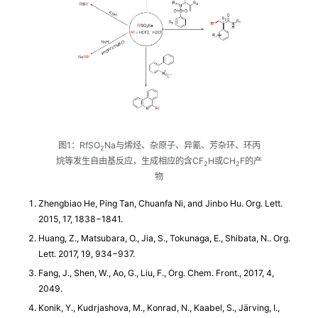
图1：RfSO
Na与烯烃、杂原子、异氰、芳杂环、环丙
2
烷等发生自由基反应，生成相应的含CF
H或CH
F的产
2
2
物
Zhengbiao He, Ping Tan, Chuanfa Ni, and Jinbo Hu. Org. Lett.
2015, 17, 1838−1841.
Huang, Z., Matsubara, O., Jia, S., Tokunaga, E., Shibata, N.. Org.
Lett. 2017, 19, 934−937.
Fang, J., Shen, W., Ao, G., Liu, F., Org. Chem. Front., 2017, 4,
2049.
Konik, Y., Kudrjashova, M., Konrad, N., Kaabel, S., Järving, I.,