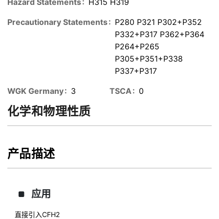
Hazard Statements
H315 H319
Precautionary Statements
P280 P321 P302+P352
P332+P317 P362+P364
P264+P265
P305+P351+P338
P337+P317
WGK Germany
3
TSCA
0
化学和物理性质
产品描述
应用
直接引入CFH2