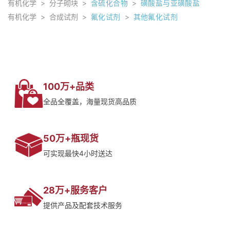
有机化学
>
分子砌块
>
含硫化合物
>
磺酸盐与亚磺酸盐
有机化学
>
合成试剂
>
氟化试剂
>
其他氟化试剂
100万+品类
全品全覆盖，海量现货高品质
50万+瓶现货
可实现最快4小时送达
28万+服务客户
提供产品及配套技术服务