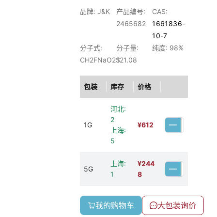
品牌: J&K
产品编号:
CAS:
2465682
1661836-
10-7
分子式:
分子量:
纯度: 98%
CH2FNaO2S
121.08
包装
库存
价格
河北:
2
1G
¥
612
上海:
5
上海:
¥
244
5G
1
8
我的购物车
大包装询价