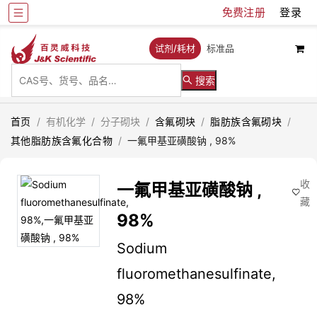
免费注册
登录
试剂/耗材
标准品
搜索
首页
/
有机化学
/
分子砌块
/
含氟砌块
/
脂肪族含氟砌块
/
其他脂肪族含氟化合物
/
一氟甲基亚磺酸钠 , 98%
收
一氟甲基亚磺酸钠 ,
藏
98%
Sodium
fluoromethanesulfinate,
98%