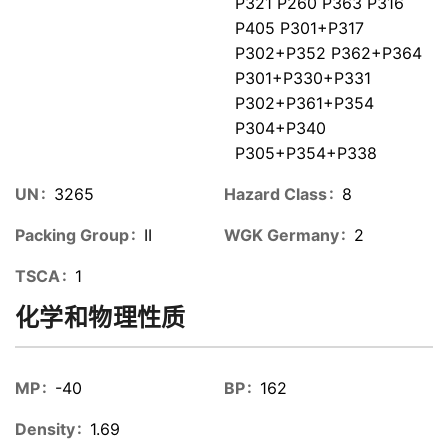
P321 P260 P363 P316
P405 P301+P317
P302+P352 P362+P364
P301+P330+P331
P302+P361+P354
P304+P340
P305+P354+P338
UN
3265
Hazard Class
8
Packing Group
II
WGK Germany
2
TSCA
1
化学和物理性质
MP
-40
BP
162
Density
1.69