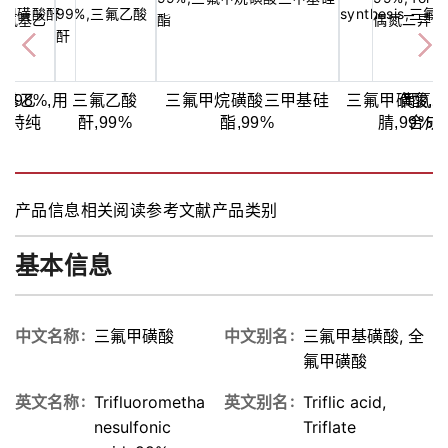
,98%,用
氧基乙
三氟乙酸
三氟甲烷磺酸三甲基硅
三氟甲磺酸,9
偶氮
%,特纯
成
酐,99%
酯,99%
腈,99%
合成
产品信息
相关阅读
参考文献
产品类别
基本信息
中文名称
三氟甲磺酸
中文别名
三氟甲基磺酸, 全
氟甲磺酸
英文名称
Trifluorometha
英文别名
Triflic acid,
nesulfonic
Triflate