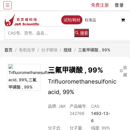
免费注册
登录
试剂/耗材
标准品
搜索
首页
/
有机化学
/
分子砌块
/
烷烃
/
三氟甲磺酸 , 99%
收
三氟甲磺酸 , 99%
藏
Trifluoromethanesulfonic
acid, 99%
品牌: J&K
产品编号:
CAS:
242768
1493-13-
6
分子式:
分子量:
纯度: 99%