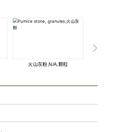
火山灰粉,N/A,颗粒