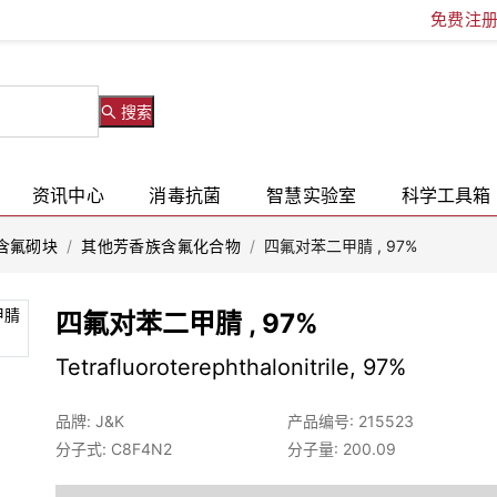
免费注
搜索
资讯中心
消毒抗菌
智慧实验室
科学工具箱
含氟砌块
/
其他芳香族含氟化合物
/
四氟对苯二甲腈 , 97%
四氟对苯二甲腈 , 97%
Tetrafluoroterephthalonitrile, 97%
品牌: J&K
产品编号: 215523
分子式: C8F4N2
分子量: 200.09