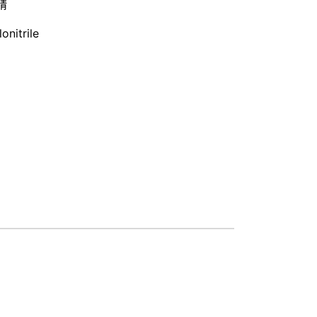
腈
onitrile