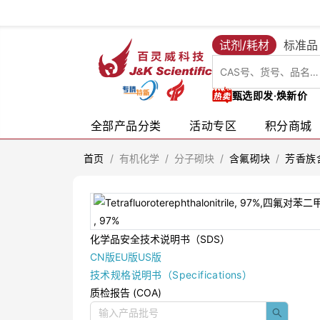
试剂/耗材
标准品
甄选即发·焕新价
全部产品分类
活动专区
积分商城
首页
/
有机化学
/
分子砌块
/
含氟砌块
/
芳香族
化学品安全技术说明书（SDS）
CN版
EU版
US版
技术规格说明书（Specifications）
质检报告 (COA)