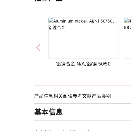
于黄花蒿
铝镍合金,N/A,铝/镍 50/50
产品信息
相关阅读
参考文献
产品类别
基本信息