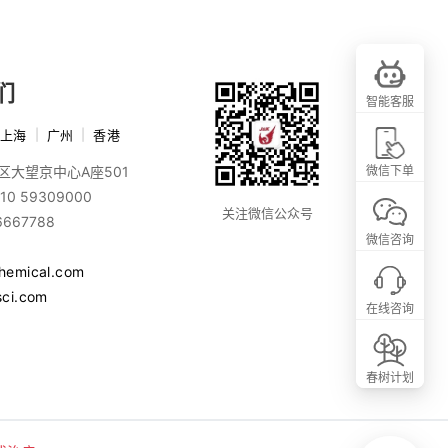
们
智能客服
上海
|
广州
|
香港
区大望京中心A座501
微信下单
10 59309000
关注微信公众号
6667788
微信咨询
chemical.com
sci.com
在线咨询
春树计划