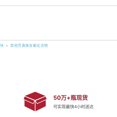
砌块
>
其他芳香族含氟化合物
50万+瓶现货
质
可实现最快4小时送达