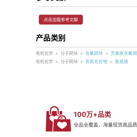
点击加载参考文献
产品类别
有机化学
>
分子砌块
>
含氟砌块
>
芳香族含氟
有机化学
>
分子砌块
>
含氮化合物
>
氰或腈
100万+品类
全品全覆盖，海量现货高品