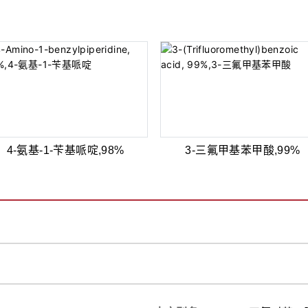
4-氨基-1-苄基哌啶,98%
3-三氟甲基苯甲酸,99%