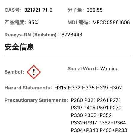
CAS号
321921-71-5
分子量
358.55
产品纯度
95%
MDL编码
MFCD05861606
Reaxys-RN (Beilstein)
8726448
安全信息
Signal Word
Warning
Symbol
Hazard Statements
H315 H332 H335 H319 H302
Precautionary Statements
P280 P321 P261 P271
P319 P405 P501 P270
P330 P302+P352
P332+P317 P362+P364
P304+P340 P403+P233