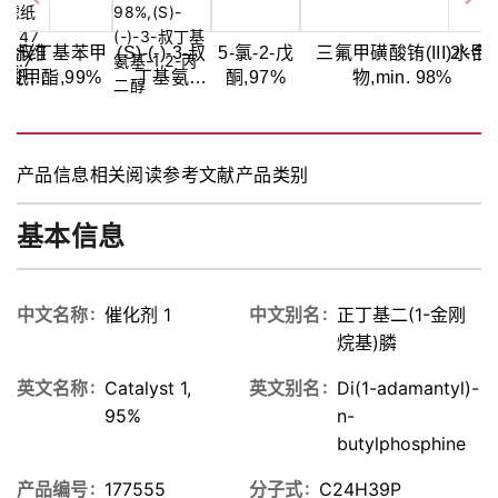
璃纤维
4-叔丁基苯甲
(S)-(-)-3-叔
5-氯-2-戊
三氟甲磺酸铕(III)水合
2'-甲
滤纸
酸甲酯,99%
丁基氨
酮,97%
物,min. 98%
胺
/D, 47
基-1,2-丙二
, 2.7
醇,98%
,GF/D,
产品信息
相关阅读
参考文献
产品类别
7 mm,
.7 μm
基本信息
中文名称
催化剂 1
中文别名
正丁基二(1-金刚
烷基)膦
英文名称
Catalyst 1,
英文别名
Di(1-adamantyl)-
95%
n-
butylphosphine
产品编号
177555
分子式
C24H39P