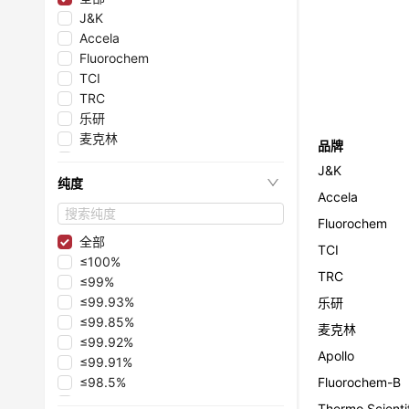
J&K
Accela
Fluorochem
TCI
TRC
乐研
麦克林
品牌
Apollo
J&K
Fluorochem-B
纯度
Accela
Thermo Scientific
毕得医药
Fluorochem
源叶
全部
TCI
砌块化学
≤100%
TRC
阿拉丁
≤99%
≤99.93%
乐研
≤99.85%
麦克林
≤99.92%
Apollo
≤99.91%
≤98.5%
Fluorochem-B
≤99.5%
Thermo Scienti