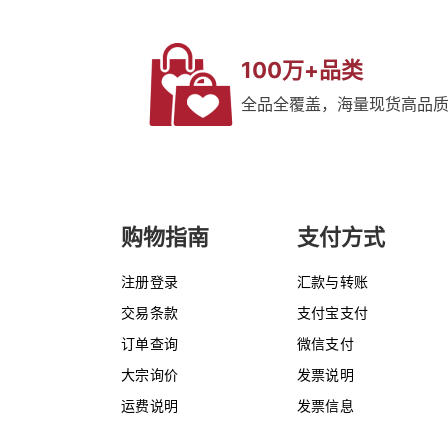
≤96.5%
≤96.75%
≤97.5%
100万+品类
≤97%
全品全覆盖，海量现货高品
95%
98.5%
97%
99%
98%
≥85%
购物指南
支付方式
≥80%
≥90%
注册登录
汇款与转账
≥98%
≥87%
交易条款
支付宝支付
≥95%
订单查询
微信支付
≥60%
≥97%
大宗询价
发票说明
≥92%
运费说明
发票信息
≥94%
≥91%