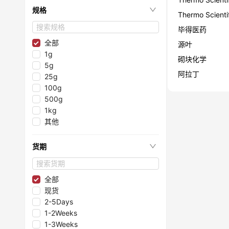
≤99.1%
规格
Thermo Scienti
≤97.8%
毕得医药
≤98.6%
≤98.35%
全部
源叶
≤99.75%
1g
砌块化学
≤99.997%
5g
阿拉丁
≤99.995%
25g
≤96.1%
100g
≤98.05%
500g
≤99.8%
1kg
≤99.2%
其他
≤96%
≤99.99%
货期
≤99.998%
≤98.3%
≤98.8%
全部
≤99.993%
现货
≤95.85%
2-5Days
≤95.5%
1-2Weeks
≤99.9999%
1-3Weeks