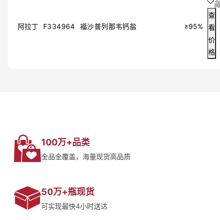
查
阿拉丁
F334964
福沙普列那韦钙盐
≥95%
看
价
格
100万+品类
全品全覆盖，海量现货高品质
50万+瓶现货
可实现最快4小时送达