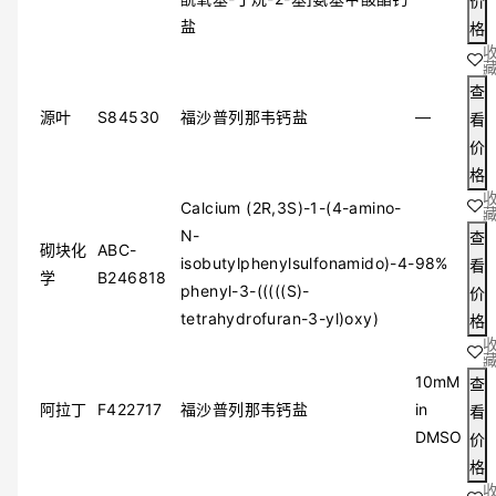
价
盐
格
查
源叶
S84530
福沙普列那韦钙盐
—
看
价
格
Calcium (2R,3S)-1-(4-amino-
N-
查
砌块化
ABC-
isobutylphenylsulfonamido)-4-
98%
看
学
B246818
phenyl-3-(((((S)-
价
tetrahydrofuran-3-yl)oxy)
格
10mM
查
阿拉丁
F422717
福沙普列那韦钙盐
in
看
DMSO
价
格