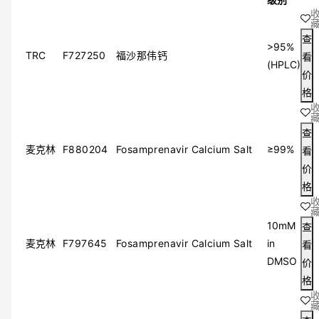
≤97%
95%
查
99%
>95%
TRC
F727250
福沙那伟钙
看
98%
(HPLC)
价
≥85%
格
≥80%
≥90%
≥98%
查
≥87%
麦克林
F880204
Fosamprenavir Calcium Salt
≥99%
看
≥95%
价
≥60%
格
≥97%
≥92%
≥94%
10mM
查
≥91%
麦克林
F797645
Fosamprenavir Calcium Salt
in
看
≥99%
DMSO
价
≥65%
格
≥81%
≥70%
≥93%