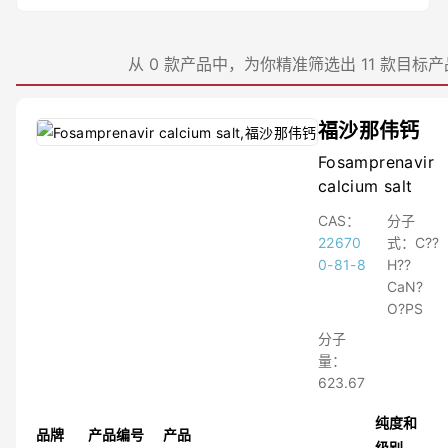
≤98%
≤97.05%
≤99.97%
从 0 款产品中，为你精准筛选出 11 款目标产
≤97.3%
≤97.7%
≤99.96%
福沙那伟钙
≤95%
≤99.9%
Fosamprenavir
≤99.6%
calcium salt
≤99.4%
CAS：
分子
≤99.05%
22670
式：
C??
≤99.999%
0-81-8
H??
≤99.3%
CaN?
≤99.98%
O?PS
≤98.2%
≤99.95%
分子
≤99.996%
量：
≤97.4%
623.67
≤96.5%
纯度和
≤96.75%
品牌
产品编号
产品
≤97.5%
级别