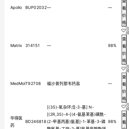
查
≥96%
Apollo
BUP02032
—
—
看
≥88%
价
≥75%
格
≥49%
≥50%
其他
查
Matrix
314151
—
98%
看
价
格
查
MedMol
T92708
福沙普列那韦钙盐
—
看
价
格
[(3S)-氧杂环戊-3-基] N-
[(2R,3S)-4-[(4-氨基苯基)磺酰-
查
毕得医
BD246818
(2-甲基丙基)氨基]-1-苯基-3-磷
98%
看
药
酰氧基-丁烷-2-基]氨基甲酸酯钙