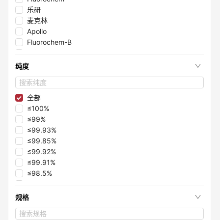
乐研
麦克林
Apollo
Fluorochem-B
毕得医药
源叶
纯度
砌块化学
阿拉丁
全部
≤100%
≤99%
≤99.93%
≤99.85%
≤99.92%
≤99.91%
≤98.5%
≤99.5%
≤99.1%
规格
≤97.8%
≤98.6%