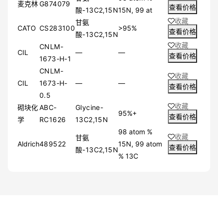
≤97%
麦克林
G874079
查看价格
酸-13C2,15N
15N, 99 at
95%
收藏
甘氨
≥85%
CATO
CS283100
>95%
查看价格
酸-13C2,15N
≥80%
收藏
≥90%
CNLM-
CIL
—
—
查看价格
≥87%
1673-H-1
≥95%
CNLM-
收藏
≥60%
CIL
1673-H-
—
—
查看价格
≥92%
0.5
≥94%
收藏
砌块化
ABC-
Glycine-
≥91%
95%+
查看价格
学
RC1626
13C2,15N
≥65%
≥81%
98 atom %
收藏
甘氨
≥70%
Aldrich
489522
15N, 99 atom
查看价格
酸-13C2,15N
≥93%
% 13C
≥88%
≥75%
≥49%
≥50%
其他