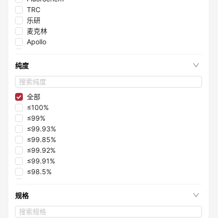
TRC
乐研
麦克林
Apollo
Fluorochem-B
毕得医药
纯度
源叶
砌块化学
阿拉丁
全部
≤100%
≤99%
≤99.93%
≤99.85%
≤99.92%
≤99.91%
≤98.5%
≤99.5%
≤99.1%
规格
≤97.8%
≤98.6%