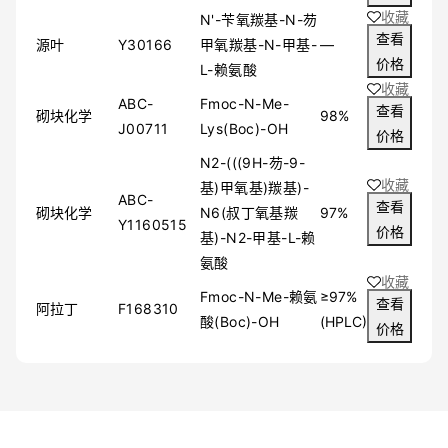
收藏
N'-苄氧羰基-N-芴
查看
源叶
Y30166
甲氧羰基-N-甲基-
—
价格
L-赖氨酸
收藏
ABC-
Fmoc-N-Me-
查看
砌块化学
98%
J00711
Lys(Boc)-OH
价格
N2-(((9H-芴-9-
收藏
基)甲氧基)羰基)-
ABC-
查看
砌块化学
N6(叔丁氧基羰
97%
Y1160515
价格
基)-N2-甲基-L-赖
氨酸
收藏
Fmoc-N-Me-赖氨
≥97%
查看
阿拉丁
F168310
酸(Boc)-OH
(HPLC)
价格