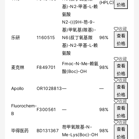
(HPLC)
价格
基)-N2-甲基-L-赖
氨酸
N2-(((9H-芴-9-
收藏
基)甲氧基)羰基)-
查看
乐研
1160515
N6(叔丁氧基羰
96%
价格
基)-N2-甲基-L-赖
氨酸
收藏
Fmoc-N-Me-赖氨
查看
麦克林
F849701
98%
酸(Boc)-OH
价格
收藏
查看
Apollo
OR1028813
—
—
价格
收藏
Fluorochem-
查看
F300561
—
98%
B
价格
收藏
芴甲氧羰基-N-
查看
毕得医药
BD131367
98%
Me-Lys(Boc)-OH
价格