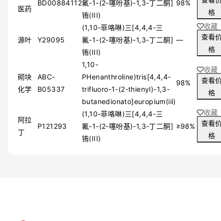
BD00884112
氟-1-(2-噻吩基)-1,3-丁二酮]
98%
医药
格
铕(III)
收藏
(1,10-菲咯啉)三[4,4,4-三
查看
源叶
Y29095
氟-1-(2-噻吩基)-1,3-丁二酮]
—
格
铕(III)
1,10-
收藏
砌块
ABC-
PHenanthroline)tris[4,4,4-
查看
98%
化学
B05337
trifluoro-1-(2-thienyl)-1,3-
格
butanedionato]europium(iii)
收藏
(1,10-菲咯啉)三[4,4,4-三
阿拉
查看
P121293
氟-1-(2-噻吩基)-1,3-丁二酮]
≥98%
丁
格
铕(III)