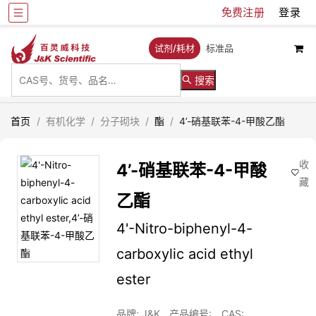
免费注册
登录
试剂/耗材
标准品
搜索
首页
/
有机化学
/
分子砌块
/
酯
/
4’-硝基联苯-4-甲酸乙酯
收
4’-硝基联苯-4-甲酸
藏
乙酯
4'-Nitro-biphenyl-4-
carboxylic acid ethyl
ester
品牌: J&K
产品编号:
CAS: