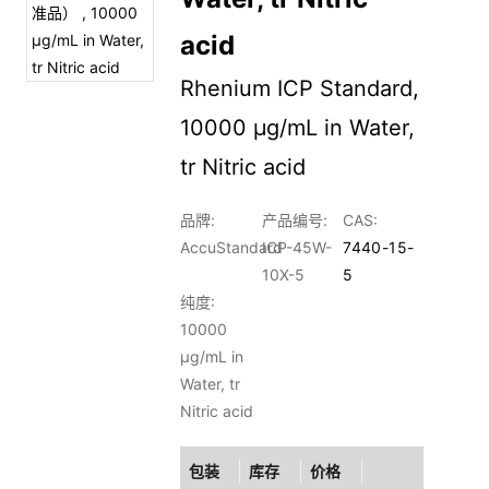
acid
Rhenium ICP Standard,
10000 µg/mL in Water,
tr Nitric acid
品牌:
产品编号:
CAS:
AccuStandard
ICP-45W-
7440-15-
10X-5
5
纯度:
10000
µg/mL in
Water, tr
Nitric acid
包装
库存
价格