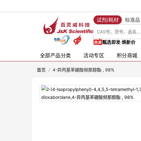
试剂/耗材
标准品
甄选即发·焕新价
全部产品分类
活动专区
积分商城
首页
/
4-异丙基苯硼酸频那醇酯 , 98%