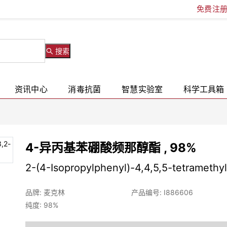
免费注
搜索
资讯中心
消毒抗菌
智慧实验室
科学工具箱
4-异丙基苯硼酸频那醇酯 , 98%
2-(4-Isopropylphenyl)-4,4,5,5-tetramethy
品牌: 麦克林
产品编号: I886606
纯度: 98%