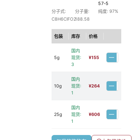
57-5
分子式:
分子量:
纯度: 97%
C8H6ClFO2
188.58
包装
库存
价格
国内
5g
现货:
¥
155
3
国内
10g
现货:
¥
264
1
国内
25g
现货:
¥
606
1