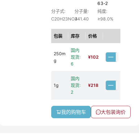
63-2
分子式:
分子量:
纯度:
C20H23NO4
341.40
≥98.0%
包装
库存
价格
国内
250m
现货:
¥
102
g
6
国内
1g
现货:
¥
218
2
我的购物车
大包装询价