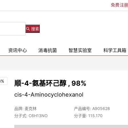
免费注
搜索
资讯中心
消毒抗菌
智慧实验室
科学工具箱
顺-4-氨基环己醇 , 98%
cis-4-Aminocyclohexanol
品牌: 麦克林
产品编号: A905628
分子式: C6H13NO
分子量: 115.170