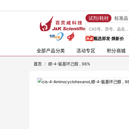
试剂/耗材
标准品
甄选即发·焕新价
全部产品分类
活动专区
积分商城
首页
/
顺-4-氨基环己醇 , 98%