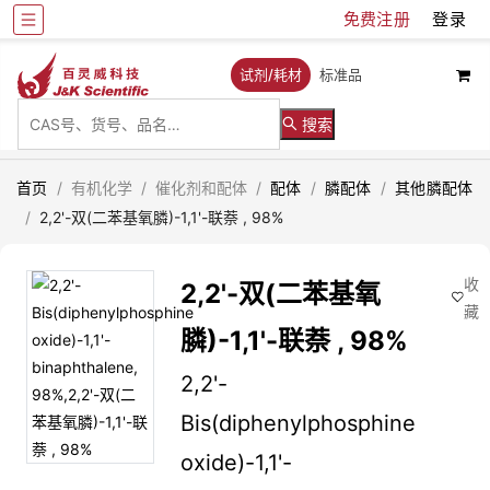
免费注册
登录
试剂/耗材
标准品
搜索
首页
/
有机化学
/
催化剂和配体
/
配体
/
膦配体
/
其他膦配体
/
2,2'-双(二苯基氧膦)-1,1'-联萘 , 98%
收
2,2'-双(二苯基氧
藏
膦)-1,1'-联萘 , 98%
2,2'-
Bis(diphenylphosphine
oxide)-1,1'-