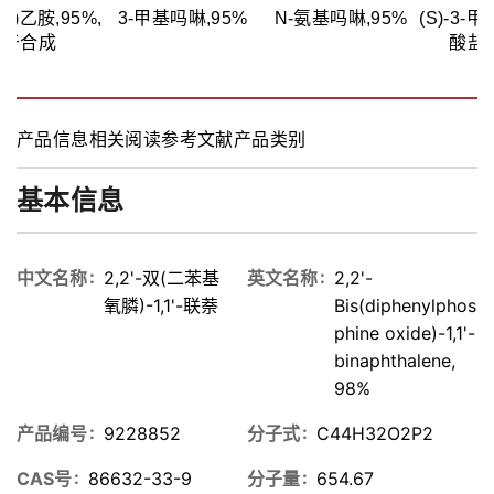
萘基)乙胺,95%,
3-甲基吗啉,95%
N-氨基吗啉,95%
(S)-3
用于合成
酸盐,
产品信息
相关阅读
参考文献
产品类别
基本信息
中文名称
2,2'-双(二苯基
英文名称
2,2'-
氧膦)-1,1'-联萘
Bis(diphenylphos
phine oxide)-1,1'-
binaphthalene,
98%
产品编号
9228852
分子式
C44H32O2P2
CAS号
86632-33-9
分子量
654.67