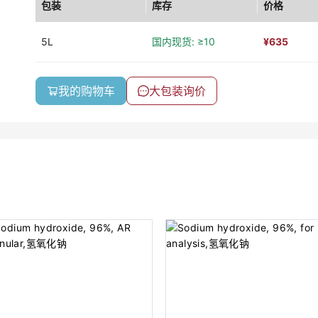
包装
库存
价格
5L
国内现货: ≥10
¥
635
我的购物车
大包装询价