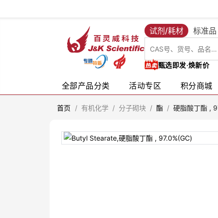
试剂/耗材
标准品
甄选即发·焕新价
全部产品分类
活动专区
积分商城
首页
/
有机化学
/
分子砌块
/
酯
/
硬脂酸丁酯 , 97