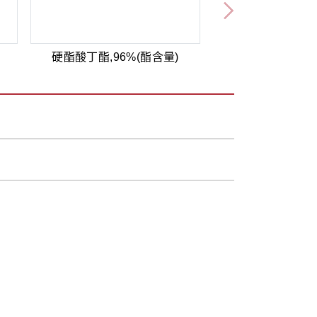
硬酯酸丁酯,96%(酯含量)