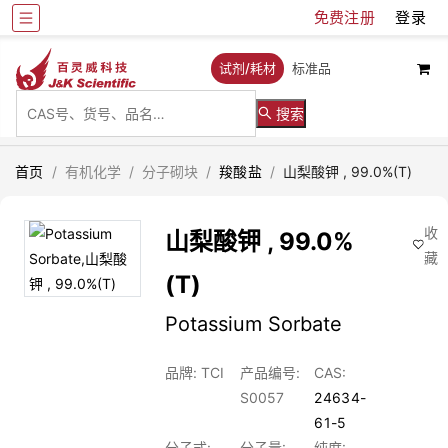
免费注册
登录
试剂/耗材
标准品
搜索
首页
/
有机化学
/
分子砌块
/
羧酸盐
/
山梨酸钾 , 99.0%(T)
收
山梨酸钾 , 99.0%
藏
(T)
Potassium Sorbate
品牌: TCI
产品编号:
CAS:
S0057
24634-
61-5
分子式:
分子量:
纯度: