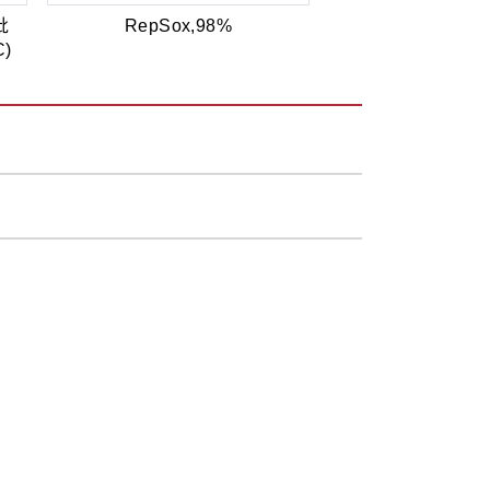
吡
RepSox,98%
C)