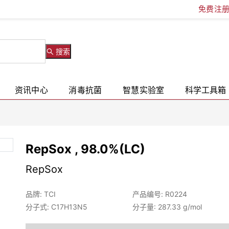
免费注
搜索
资讯中心
消毒抗菌
智慧实验室
科学工具箱
RepSox , 98.0%(LC)
RepSox
品牌: TCI
产品编号: R0224
分子式: C17H13N5
分子量: 287.33 g/mol