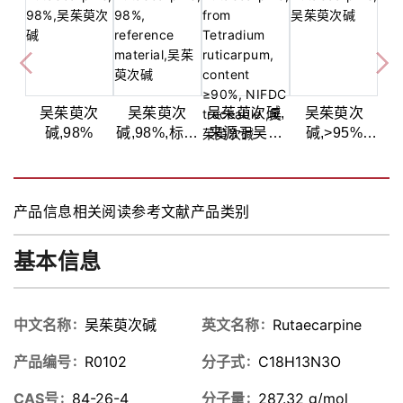
吴茱萸次
吴茱萸次
吴茱萸次碱,
吴茱萸次
碱,98%
碱,98%,标准
来源于吴茱
碱,>95%
物质
萸, 含量
(HPLC)
≥90%, 可溯
源至中检院
产品信息
相关阅读
参考文献
产品类别
标准品
基本信息
中文名称
吴茱萸次碱
英文名称
Rutaecarpine
产品编号
R0102
分子式
C18H13N3O
CAS号
84-26-4
分子量
287.32 g/mol