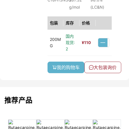
g/mol
(LC&N)
包装
库存
价格
国内
200M
现货:
¥
110
G
2
我的购物车
大包装询价
推荐产品