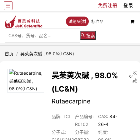
免费注册
登录
试剂/耗材
标准品
搜索
首页
/
吴茱萸次碱 , 98.0%(LC&N)
收
吴茱萸次碱 , 98.0%
藏
(LC&N)
Rutaecarpine
品牌: TCI
产品编号:
CAS:
84-
R0102
26-4
分子式:
分子量:
纯度:
C18H13N3O
287.32
98.0%