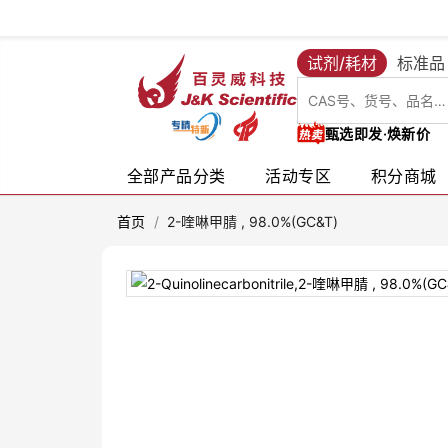
试剂/耗材
标准品
甄选即发·焕新价
全部产品分类
活动专区
积分商城
首页
/
2-喹啉甲腈 , 98.0%(GC&T)