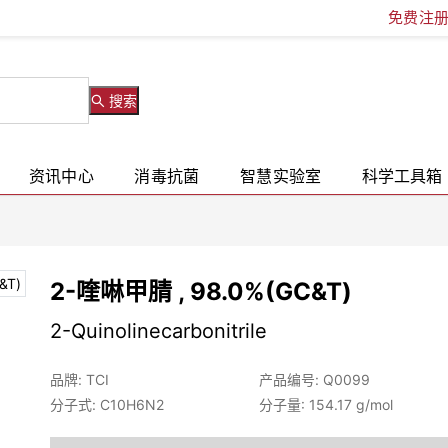
免费注
搜索
资讯中心
消毒抗菌
智慧实验室
科学工具箱
2-喹啉甲腈 , 98.0%(GC&T)
2-Quinolinecarbonitrile
品牌: TCI
产品编号: Q0099
分子式: C10H6N2
分子量: 154.17 g/mol