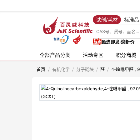
试剂/耗材
标准品
甄选即发·焕新价
全部产品分类
活动专区
积分商城
首页
/
有机化学
/
分子砌块
/
醛
/
4-喹啉甲醛 , 9