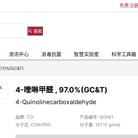
免费注
搜索
资讯中心
消毒抗菌
智慧实验室
科学工具箱
7.0%(GC&T)
4-喹啉甲醛 , 97.0%(GC&T)
4-Quinolinecarboxaldehyde
品牌: TCI
产品编号: Q0061
分子式: C10H7NO
分子量: 157.17 g/mol