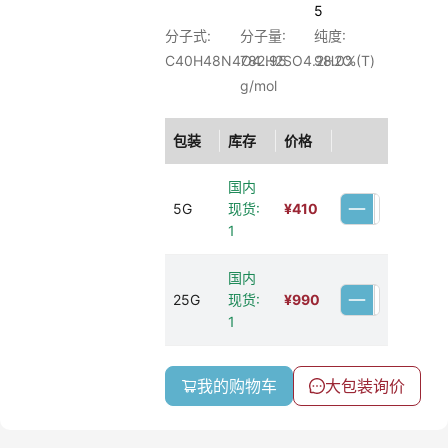
5
分子式:
分子量:
纯度:
C40H48N4O4.H2SO4.2H2O
782.95
98.0%(T)
g/mol
包装
库存
价格
国内
5G
现货:
¥
410
1
国内
25G
现货:
¥
990
1
我的购物车
大包装询价