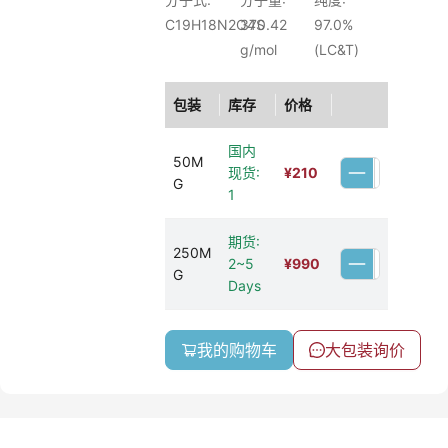
C19H18N2O4S
370.42
97.0%
g/mol
(LC&T)
包装
库存
价格
国内
50M
现货:
¥
210
G
1
期货:
250M
2~5
¥
990
G
Days
我的购物车
大包装询价