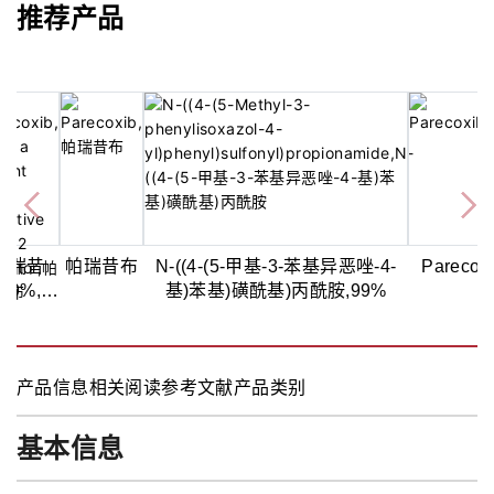
推荐产品
帕瑞昔
帕瑞昔布
N-((4-(5-甲基-3-苯基异恶唑-4-
Parecox
,99%,一
基)苯基)磺酰基)丙酰胺,99%
选择性
OX-2抑
制剂
产品信息
相关阅读
参考文献
产品类别
基本信息