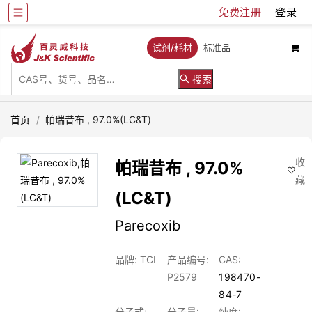
免费注册
登录
试剂/耗材
标准品
搜索
首页
/
帕瑞昔布 , 97.0%(LC&T)
收
帕瑞昔布 , 97.0%
藏
(LC&T)
Parecoxib
品牌: TCI
产品编号:
CAS:
P2579
198470-
84-7
分子式:
分子量:
纯度: