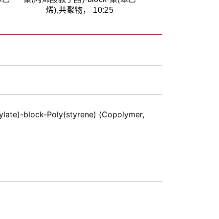
烯),共聚物， 10:25
rylate)-block-Poly(styrene) (Copolymer,