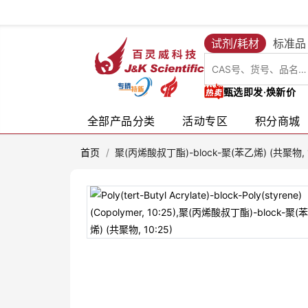
试剂/耗材
标准品
甄选即发·焕新价
全部产品分类
活动专区
积分商城
首页
/
聚(丙烯酸叔丁酯)-block-聚(苯乙烯) (共聚物, 1