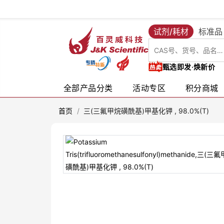
试剂/耗材
标准品
甄选即发·焕新价
全部产品分类
活动专区
积分商城
首页
/
三(三氟甲烷磺酰基)甲基化钾 , 98.0%(T)