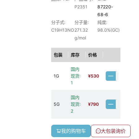
P2351
87220-
68-6
分子式:
分子量:
纯度:
C19H13NO
271.32
98.0%(GC)
g/mol
包装
库存
价格
国内
1G
现货:
¥
530
1
国内
5G
现货:
¥
790
2
我的购物车
大包装询价