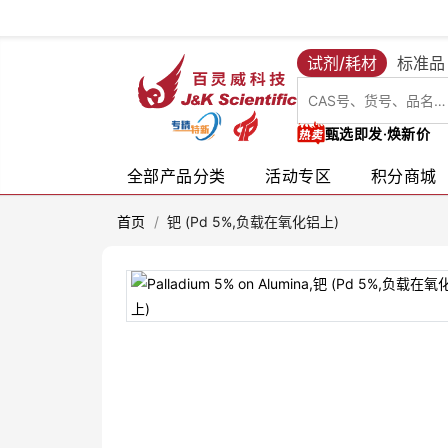
试剂/耗材
标准品
甄选即发·焕新价
全部产品分类
活动专区
积分商城
首页
/
钯 (Pd 5%,负载在氧化铝上)