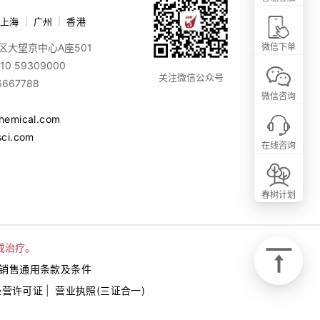
上海
|
广州
|
香港
区大望京中心A座501
微信下单
10 59309000
关注微信公众号
6667788
微信咨询
chemical.com
sci.com
在线咨询
春树计划
或治疗。
销售通用条款及条件
经营许可证
|
营业执照(三证合一)