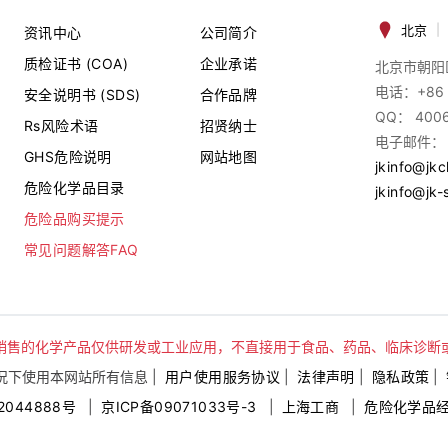
北京
|
资讯中心
公司简介
质检证书 (COA)
企业承诺
北京市朝阳
电话：+86 
安全说明书 (SDS)
合作品牌
QQ： 400
Rs风险术语
招贤纳士
电子邮件：
GHS危险说明
网站地图
jkinfo@jk
危险化学品目录
jkinfo@jk-
危险品购买提示
常见问题解答FAQ
销售的化学产品仅供研发或工业应用，不直接用于食品、药品、临床诊断
下使用本网站所有信息 |
用户使用服务协议
|
法律声明
|
隐私政策
|
2044888号
|
京ICP备09071033号-3
|
上海工商
|
危险化学品