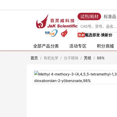
试剂/耗材
标准品
甄选即发·焕新价
全部产品分类
活动专区
积分商城
首页
/
有机化学
/
分子砌块
/
芳烃
/
98%