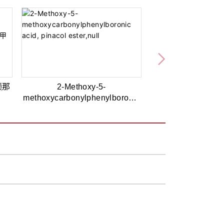
频那
2-Methoxy-5-
methoxycarbonylphenylboronic
acid, pinacol ester