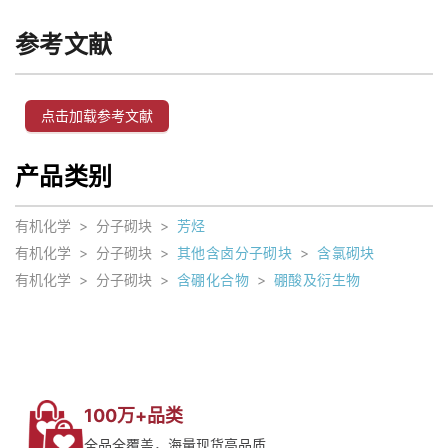
参考文献
点击加载参考文献
产品类别
有机化学
>
分子砌块
>
芳烃
有机化学
>
分子砌块
>
其他含卤分子砌块
>
含氯砌块
有机化学
>
分子砌块
>
含硼化合物
>
硼酸及衍生物
100万+品类
全品全覆盖，海量现货高品质