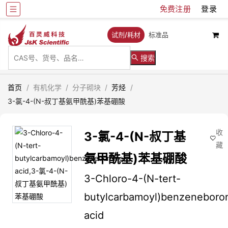
免费注册
登录
试剂/耗材
标准品
搜索
首页
/
有机化学
/
分子砌块
/
芳烃
/
3-氯-4-(N-叔丁基氨甲酰基)苯基硼酸
收
3-氯-4-(N-叔丁基
藏
氨甲酰基)苯基硼酸
3-Chloro-4-(N-tert-
butylcarbamoyl)benzeneboro
acid