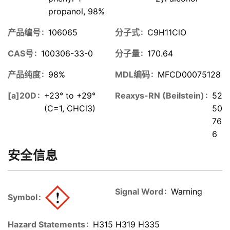
propanol, 98%
产品编号
106065
分子式
C9H11ClO
CAS号
100306-33-0
分子量
170.64
产品纯度
98%
MDL编码
MFCD00075128
[a]20D
+23° to +29°
Reaxys-RN (Beilstein)
52
(C=1, CHCl3)
50
76
6
安全信息
Signal Word
Warning
Symbol
Hazard Statements
H315 H319 H335