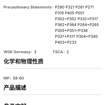
Precautionary Statements
P280 P321 P261 P271
P319 P405 P501
P302+P352 P332+P317
P362+P364 P264+P265
P305+P351+P338
P337+P317 P304+P340
P403+P233
WGK Germany
3
TSCA
2
化学和物理性质
MP
58-60
产品描述