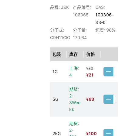
品牌: J&K
产品编号:
CAS:
106065
100306-
33-0
分子式:
分子量:
纯度: 98%
C9H11ClO
170.64
包装
库存
价格
上海:
¥30
1G
4
¥21
期货:
2-
5G
¥
63
3Wee
ks
期货:
2-
25G
¥
100