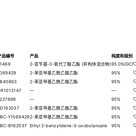
产品编号
产品
纯度和级别
1469
2-亚苄基-3-氧代丁酸乙酯 (异构体混合物)
95.0%(GC)
069429
2-苯亚甲基乙酰乙酸乙酯
95%
E840863
2-苯亚甲基乙酰乙酸乙酯
95%
R1013147
—
—
227699
—
95%
BD162037
2-苯亚甲基乙酰乙酸乙酯
95%
BC-Y1069429
2-苯亚甲基乙酰乙酸乙酯
95%
BC-B162037
Ethyl 2-benzylidene-3-oxobutanoate
95%