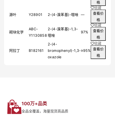
格
≥88%
收藏
≥75%
查看价
源叶
≥49%
Y28901
2-(4-溴苯基)-噁唑
—
格
≥50%
收藏
其他
ABC-
2-(4-溴苯基)-1,3-
查看价
砌块化学
97%
Y1130858
噁唑
格
收藏
2-(4-
查看价
阿拉丁
B182161
bromophenyl)-1,3-
≥95%
格
oxazole
100万+品类
全品全覆盖，海量现货高品质