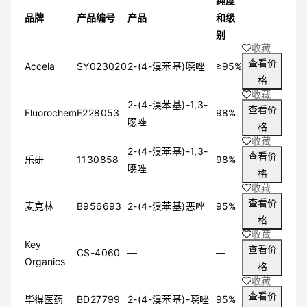
纯度
≤97%
品牌
产品编号
产品
和级
95%
别
97%
收藏
98%
查看价
Accela
SY023020
2-(4-溴苯基)噁唑
≥95%
≥85%
格
≥80%
收藏
≥90%
2-(4-溴苯基)-1,3-
查看价
Fluorochem
F228053
98%
≥98%
噁唑
格
≥87%
收藏
≥95%
2-(4-溴苯基)-1,3-
查看价
乐研
1130858
98%
≥60%
噁唑
格
≥97%
收藏
≥92%
查看价
麦克林
B956693
2-(4-溴苯基)恶唑
95%
≥94%
格
≥91%
收藏
≥65%
Key
查看价
CS-4060
—
—
≥81%
Organics
格
≥70%
收藏
≥93%
查看价
毕得医药
BD27799
2-(4-溴苯基)-噁唑
95%
≥96%