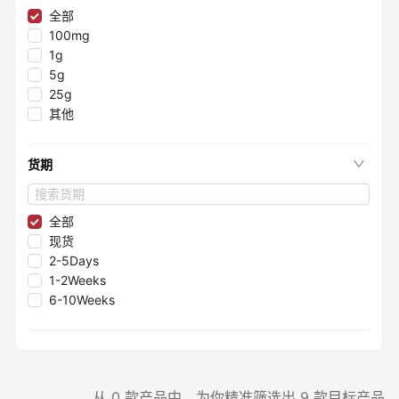
≤98.35%
全部
≤99.75%
100mg
≤99.997%
1g
≤99.995%
5g
≤96.1%
25g
≤98.05%
其他
≤99.8%
≤99.2%
货期
≤96%
≤99.99%
≤99.998%
全部
≤98.3%
现货
≤98.8%
2-5Days
≤99.993%
1-2Weeks
≤95.85%
6-10Weeks
≤95.5%
≤99.9999%
≤95.4%
≤99.7%
≤99.9995%
从 0 款产品中，为你精准筛选出 9 款目标产品