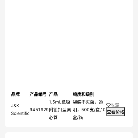
品牌
产品编号
产品
纯度和级别
1.5mL低吸
袋装不灭菌，透
收藏
J&K
9451929
附锁扣型离
明，500支/盒,10
查看价格
Scientific
心管
盒/箱