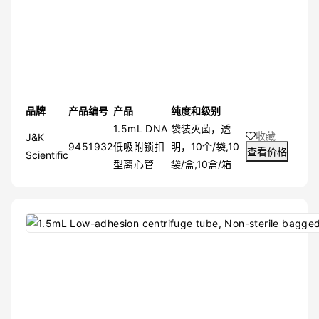
品牌
产品编号
产品
纯度和级别
1.5mL DNA
袋装灭菌，透
收藏
J&K
9451932
低吸附锁扣
明，10个/袋,10
查看价格
Scientific
型离心管
袋/盒,10盒/箱