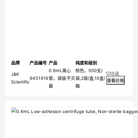
品牌
产品编号
产品
纯度和级别
0.6mL离心
棕色，500支/
收藏
J&K
9451916
管，袋装不灭
袋,2袋/盒,10盒/
查看价格
Scientific
菌
箱