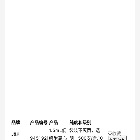
品牌
产品编号
产品
纯度和级别
1.5mL低
袋装不灭菌，透
收藏
J&K
9451921
吸附离心
明，500支/盒,10