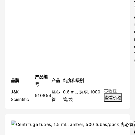
核酸电泳
PCR
生化诊断
免疫诊断
微生物诊断
多肽药物合成
疫苗
MOFs合成
酶活性分析
表观遗传学
生物偶联
过渡金属催化
产品编
品牌
产品
纯度和级别
液相色谱
号
收藏
J&K
离心
0.6 mL, 透明, 1000
910854
查看价格
Scientific
管
管/袋