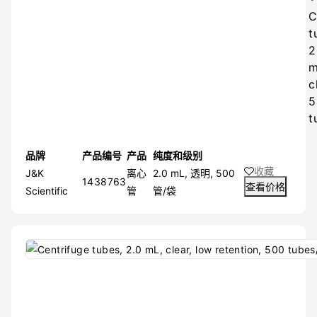
C
t
2
m
c
5
t
品牌
产品编号
产品
纯度和级别
收藏
J&K
离心
2.0 mL, 透明, 500
1438763
查看价格
Scientific
管
管/袋