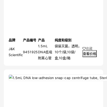
品牌
产品编号
产品
纯度和级别
1.5mL
袋装灭菌，透明，
收藏
J&K
9451925
DNA低吸
10个/袋,10袋/
查看价格
Scientific
附离心管
盒,10盒/箱