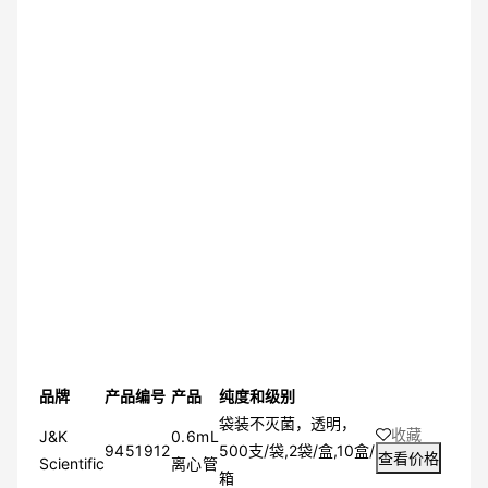
品牌
产品编号
产品
纯度和级别
袋装不灭菌，透明，
收藏
J&K
0.6mL
9451912
500支/袋,2袋/盒,10盒/
查看价格
Scientific
离心管
箱