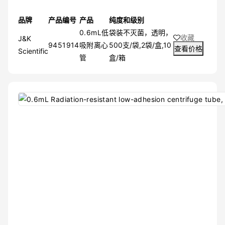
品牌
产品编号
产品
纯度和级别
0.6mL低
袋装不灭菌，透明，
收藏
J&K
9451914
吸附离心
500支/袋,2袋/盒,10
查看价格
Scientific
管
盒/箱