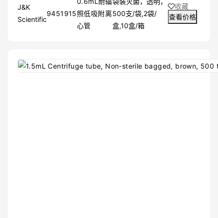
0.6mL耐辐
袋装灭菌，透明，
收藏
J&K
9451915
照低吸附离
500支/袋,2袋/
查看价格
Scientific
心管
盒,10盒/箱