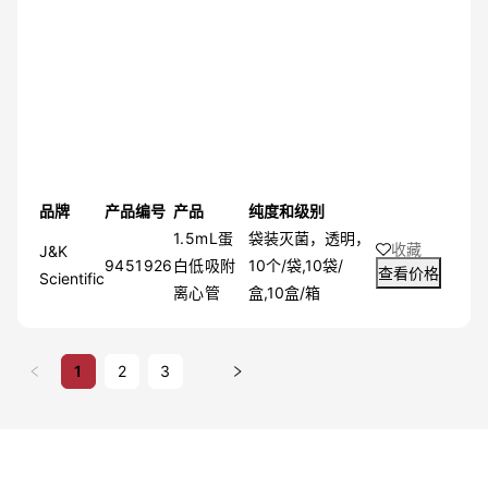
品牌
产品编号
产品
纯度和级别
1.5mL蛋
袋装灭菌，透明，
收藏
J&K
9451926
白低吸附
10个/袋,10袋/
查看价格
Scientific
离心管
盒,10盒/箱
1
2
3